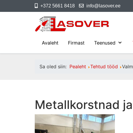
+372 5661 8418
info@lasover.ee
Avaleht
Firmast
Teenused
Sa oled siin:
Pealeht
Tehtud tööd
Valm
Metallkorstnad ja