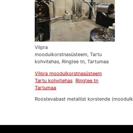
Vilpra
moodulkorstnasüsteem, Tartu
kohvitehas, Ringtee tn, Tartumaa
Vilpra moodulkorstnasüsteem
Tartu kohvitehas
Ringtee tn
Tartumaa
Roostevabast metallist korstende (moodulko