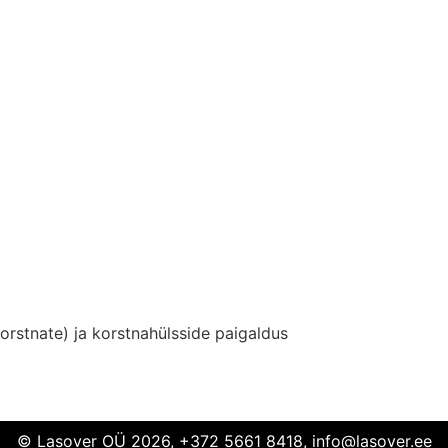
rstnate) ja korstnahülsside paigaldus
© Lasover OÜ 2026, +372 5661 8418, info@lasover.ee