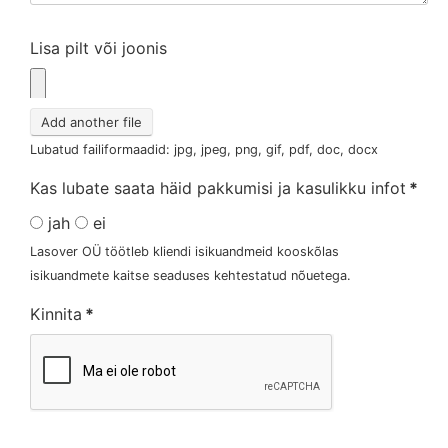
Lisa pilt või joonis
Add another file
Lubatud failiformaadid: jpg, jpeg, png, gif, pdf, doc, docx
Kas lubate saata häid pakkumisi ja kasulikku infot
*
jah
ei
Lasover OÜ töötleb kliendi isikuandmeid kooskõlas
isikuandmete kaitse seaduses kehtestatud nõuetega.
Kinnita
*