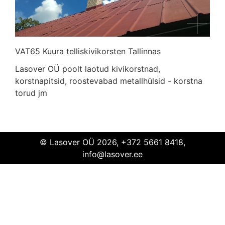
VAT65 Kuura telliskivikorsten Tallinnas
Lasover OÜ poolt laotud kivikorstnad,
VAT65
Kuura
telliskivikorsten
Tallinn
korstnapitsid, roostevabad metallhülsid - korstna
torud jm
© Lasover OÜ 2026, +372 5661 8418,
info@lasover.ee