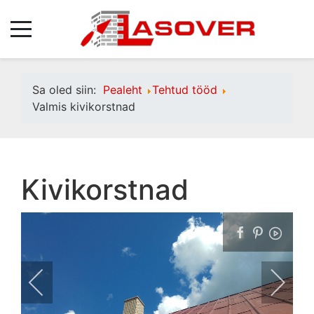
Sa oled siin:
Pealeht
Tehtud tööd
Valmis kivikorstnad
Kivikorstnad