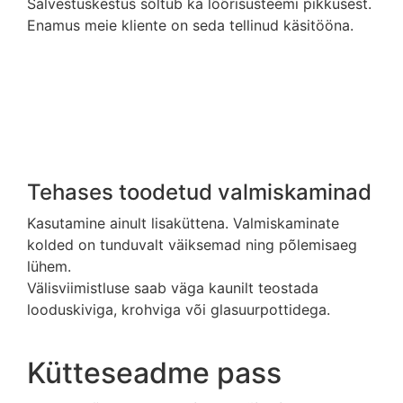
Salvestuskestus sõltub ka lõõrisüsteemi pikkusest.
Enamus meie kliente on seda tellinud käsitööna.
Tehases toodetud valmiskaminad
Kasutamine ainult lisaküttena. Valmiskaminate
kolded on tunduvalt väiksemad ning põlemisaeg
lühem.
Välisviimistluse saab väga kaunilt teostada
looduskiviga, krohviga või glasuurpottidega.
Kütteseadme pass