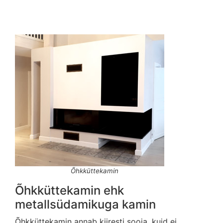
Õhkküttekamin
Õhkküttekamin ehk
metallsüdamikuga kamin
Õhkküttekamin annab kiiresti sooja, kuid ei