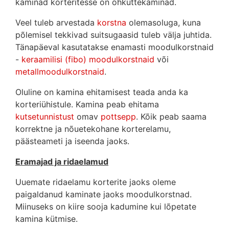
kaminad korteritesse on õhküttekaminad.
Veel tuleb arvestada
korstna
olemasoluga, kuna
põlemisel tekkivad suitsugaasid tuleb välja juhtida.
Tänapäeval kasutatakse enamasti moodulkorstnaid
-
keraamilisi (fibo) moodulkorstnaid
või
metallmoodulkorstnaid
.
Oluline on kamina ehitamisest teada anda ka
korteriühistule. Kamina peab ehitama
kutsetunnistust
omav
pottsepp
. Kõik peab saama
korrektne ja nõuetekohane korterelamu,
päästeameti ja iseenda jaoks.
Eramajad ja ridaelamud
Uuemate ridaelamu korterite jaoks oleme
paigaldanud kaminate jaoks moodulkorstnad.
Miinuseks on kiire sooja kadumine kui lõpetate
kamina kütmise.