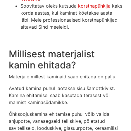
Soovitatav oleks kutsuda
korstnapühkija
kaks
korda aastas, kui kaminat köetakse aasta
läbi. Meie professionaalsed korstnapühkijad
aitavad Sind meeleldi.
Millisest materjalist
kamin ehitada?
Materjale millest kaminaid saab ehitada on palju.
Avatud kamina puhul laotakse sisu šamottkivist.
Kamina ehitamisel saab kasutada terasest või
malmist kaminasüdamikke.
Õhksoojuskamina ehitamise puhul võib valida
ahjupotte, vanaaegseid telliskive, põletatud
savitelliseid, looduskive, glasuurpotte, keraamilisi