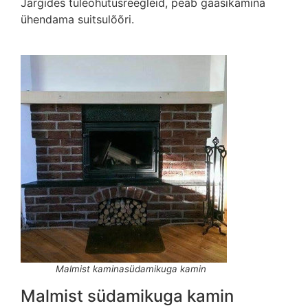
Järgides tuleohutusreegleid, peab gaasikamina
ühendama suitsulõõri.
Malmist kaminasüdamikuga kamin
Malmist südamikuga kamin