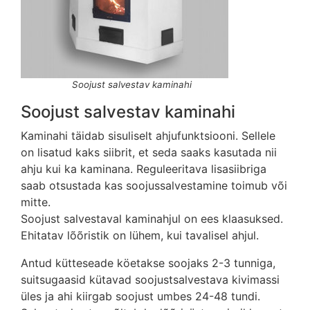
Soojust salvestav kaminahi
Soojust salvestav kaminahi
Kaminahi täidab sisuliselt ahjufunktsiooni. Sellele
on lisatud kaks siibrit, et seda saaks kasutada nii
ahju kui ka kaminana. Reguleeritava lisasiibriga
saab otsustada kas soojussalvestamine toimub või
mitte.
Soojust salvestaval kaminahjul on ees klaasuksed.
Ehitatav lõõristik on lühem, kui tavalisel ahjul.
Antud kütteseade köetakse soojaks 2-3 tunniga,
suitsugaasid kütavad soojustsalvestava kivimassi
üles ja ahi kiirgab soojust umbes 24-48 tundi.