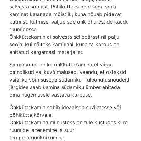
salvesta soojust. Põhikütteks pole seda sorti
kaminat kasutada mõistlik, kuna nõuab pidevat
kütmist. Kütmisel väljub soe õhk õhurestide kaudu
ruumidesse.
Õhkküttekamin ei salvesta sellepärast nii palju
sooja, kui näiteks kaminahi, kuna ta korpus on
ehitatud kergemast materjalist.
Samamoodi on ka õhkküttekaminatel väga
paindlikud valikuvõimalused. Veendu, et ostaksid
vajaliku võimsusega südamiku. Tuleohutusnõudeid
järgides saab kamina südamiku ümber ehitada
oma nägemusele vastava korpuse.
Õhkküttekamin sobib ideaalselt suvilatesse või
põhikütte kõrvale.
Õhkküttekamina miinusteks on tule kustudes kiire
ruumide jahenemine ja suur
temperatuurikõikumine.