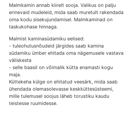
Malmkamin annab kiirelt sooja. Valikus on palju
erinevaid mudeleid, mida saab muretult rakendada
oma kodu sisekujundamisel. Malmkaminad on
taskukohase hinnaga.
Malmist kaminasüdamiku eelised:
- tuleohutusnõudeid järgides saab kamina
südamiku ümber ehitada oma nägemusele vastava
väliskesta
- selle baasil on võimalik kütta enamasti kogu
maja.
Küttekeha külge on ehitatud veesärk, mida saab
ühendada olemasolevasse keskküttesüsteemi,
mille tulemusel soojus läheb torustiku kaudu
teistesse ruumidesse.