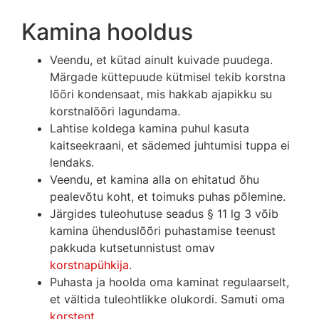
Kamina hooldus
Veendu, et kütad ainult kuivade puudega.
Märgade küttepuude kütmisel tekib korstna
lõõri kondensaat, mis hakkab ajapikku su
korstnalõõri lagundama.
Lahtise koldega kamina puhul kasuta
kaitseekraani, et sädemed juhtumisi tuppa ei
lendaks.
Veendu, et kamina alla on ehitatud õhu
pealevõtu koht, et toimuks puhas põlemine.
Järgides tuleohutuse seadus § 11 lg 3 võib
kamina ühenduslõõri puhastamise teenust
pakkuda kutsetunnistust omav
korstnapühkija
.
Puhasta ja hoolda oma kaminat regulaarselt,
et vältida tuleohtlikke olukordi. Samuti oma
korstent
.