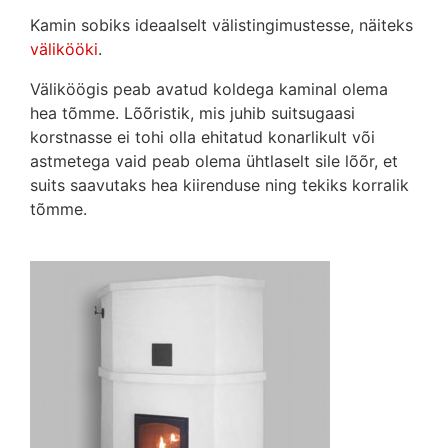
Kamin sobiks ideaalselt välistingimustesse, näiteks
välikööki
.
Väliköögis peab avatud koldega kaminal olema
hea tõmme. Lõõristik, mis juhib suitsugaasi
korstnasse ei tohi olla ehitatud konarlikult või
astmetega vaid peab olema ühtlaselt sile lõõr, et
suits saavutaks hea kiirenduse ning tekiks korralik
tõmme.