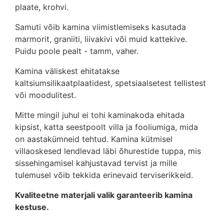
plaate, krohvi.
Samuti võib kamina viimistlemiseks kasutada
marmorit, graniiti, liivakivi või muid kattekive.
Puidu poole pealt - tamm, vaher.
Kamina väliskest ehitatakse
kaltsiumsilikaatplaatidest, spetsiaalsetest tellistest
või moodulitest.
Mitte mingil juhul ei tohi kaminakoda ehitada
kipsist, katta seestpoolt villa ja fooliumiga, mida
on aastakümneid tehtud. Kamina kütmisel
villaoskesed lendlevad läbi õhurestide tuppa, mis
sissehingamisel kahjustavad tervist ja mille
tulemusel võib tekkida erinevaid terviserikkeid.
Kvaliteetne materjali valik garanteerib kamina
kestuse.