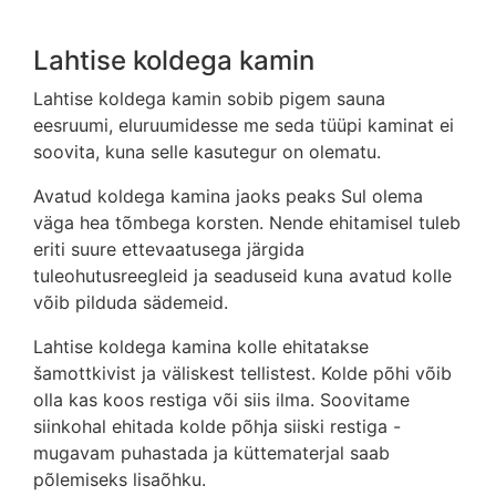
Lahtise koldega kamin
Lahtise koldega kamin sobib pigem sauna
eesruumi, eluruumidesse me seda tüüpi kaminat ei
soovita, kuna selle kasutegur on olematu.
Avatud koldega kamina jaoks peaks Sul olema
väga hea tõmbega korsten. Nende ehitamisel tuleb
eriti suure ettevaatusega järgida
tuleohutusreegleid ja seaduseid kuna avatud kolle
võib pilduda sädemeid.
Lahtise koldega kamina kolle ehitatakse
šamottkivist ja väliskest tellistest. Kolde põhi võib
olla kas koos restiga või siis ilma. Soovitame
siinkohal ehitada kolde põhja siiski restiga -
mugavam puhastada ja küttematerjal saab
põlemiseks lisaõhku.