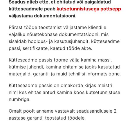
Seadus näeb ette, et ehitatud või paigaldatud
kütteseadmele peab
kutsetunnistusega pottsepp
väljastama dokumentatsiooni.
Pärast tööde teostamist väljastame kliendile
vajaliku nõuetekohase dokumentatsiooni, mis
sisaldab hooldus- ja kasutusjuhendit, kütteseadme
passi, sertifikaate, kaetud tööde akte.
Kütteseadme passis toome välja kamina massi,
kütmise juhendi, kamina ehitamise jaoks kasutatud
materjalid, garantii ja muid tehnilisi informatsioone.
Kütteseadme passis on omakorda kirjas meistri
nimi kes ehitas antud kamina koos kutsetunnistuse
numbriga.
Omalt poolt anname vastavalt seadusandlusele 2
aastase garantii teostatud töödele.