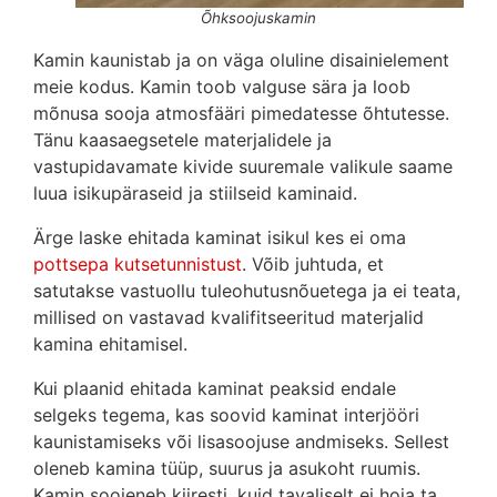
Õhksoojuskamin
Kamin kaunistab ja on väga oluline disainielement
meie kodus. Kamin toob valguse sära ja loob
mõnusa sooja atmosfääri pimedatesse õhtutesse.
Tänu kaasaegsetele materjalidele ja
vastupidavamate kivide suuremale valikule saame
luua isikupäraseid ja stiilseid kaminaid.
Ärge laske ehitada kaminat isikul kes ei oma
pottsepa
kutsetunnistust
. Võib juhtuda, et
satutakse vastuollu tuleohutusnõuetega ja ei teata,
millised on vastavad kvalifitseeritud materjalid
kamina ehitamisel.
Kui plaanid ehitada kaminat peaksid endale
selgeks tegema, kas soovid kaminat interjööri
kaunistamiseks või lisasoojuse andmiseks. Sellest
oleneb kamina tüüp, suurus ja asukoht ruumis.
Kamin soojeneb kiiresti, kuid tavaliselt ei hoia ta